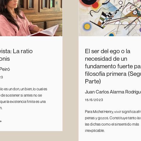
ista: La ratio
El ser del ego o la
onis
necesidad de un
fundamento fuerte pa
Peiró
filosofía primera (Se
23
Parte)
lo es un don, un bien, lo cual es
Juan Carlos Alarma Rodríg
 de sostener si antes no se
15/6/2023
ue la existencia finita es una
n.
Para Michel Henry, vivir significa af
penas y gozos. Constituye tanto la
 +
las dichas como el sinsentido más
inexplicable.