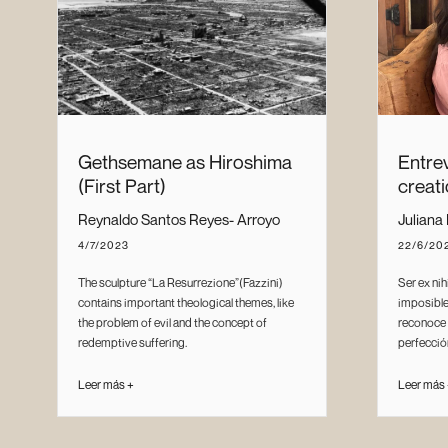
Gethsemane as Hiroshima
Entrev
(First Part)
creati
Reynaldo Santos Reyes- Arroyo
Juliana 
4/7/2023
22/6/20
The sculpture “La Resurrezione”(Fazzini)
Ser ex nihi
contains important theological themes, like
imposible
the problem of evil and the concept of
reconoce q
redemptive suffering.
perfecció
Leer más +
Leer más