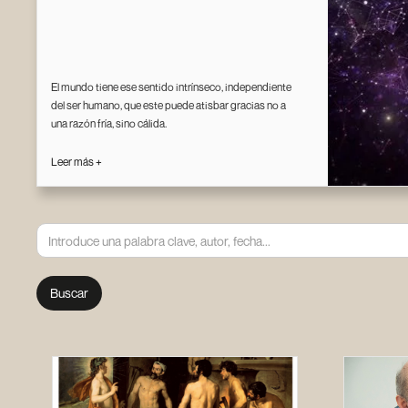
El mundo tiene ese sentido intrínseco, independiente
del ser humano, que este puede atisbar gracias no a
una razón fría, sino cálida.
Leer más +