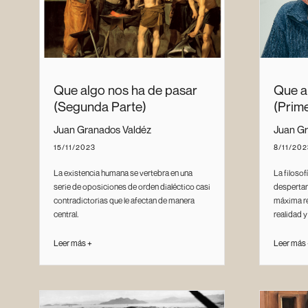
Que algo nos ha de pasar
Que a
(Segunda Parte)
(Prim
Juan Granados Valdéz
Juan Gr
15/11/2023
8/11/202
La existencia humana se vertebra en una
La filosof
serie de oposiciones de orden dialéctico casi
despertar
contradictorias que le afectan de manera
máxima re
central.
realidad y
Leer más +
Leer más