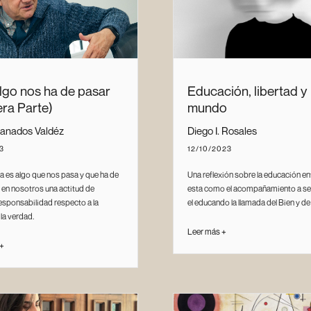
lgo nos ha de pasar
Educación, libertad y
era Parte)
mundo
anados Valdéz
Diego I. Rosales
3
12/10/2023
ía es algo que nos pasa y que ha de
Una reflexión sobre la educación e
 en nosotros una actitud de
esta como el acompañamiento a se
sponsabilidad respecto a la
el educando la llamada del Bien y de 
 la verdad.
Leer más +
 +