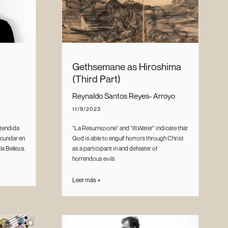
Gethsemane as Hiroshima
(Third Part)
Reynaldo Santos Reyes- Arroyo
11/9/2023
ntendida
"La Resurrezione" and "III.Water" indicate that
cundar en
God is able to engulf horrors through Christ
la Belleza.
as a participant in and defeater of
horrendous evils
Leer más +