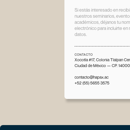
Si estás interesado en recib
nuestros seminarios, evento
académicos, déjanos tu nomb
electrónico para incluirte en
datos.
CONTACTO
Xocotla #17, Colonia Tlalpan Ce
Ciudad de México — CP. 14000
contacto@hapax.ac
+52 (55) 5655 3575