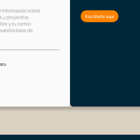
ir información sobre
Inscríbete aquí
s y proyectos
re y tu correo
 nuestra base de
ntro