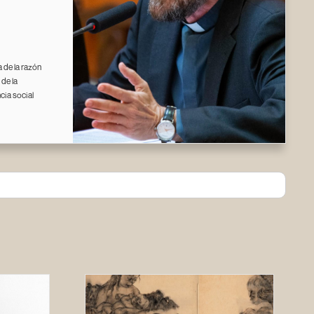
 de la razón
de la
ncia social