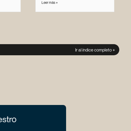
Leer más +
Ir al índice completo +
estro