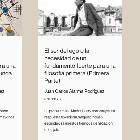
El ser del ego o la
necesidad de un
ra una
fundamento fuerte para una
gunda
filosofía primera (Primera
Parte)
uez
Juan Carlos Alarma Rodríguez
8/6/2023
rontar
La propuesta de Michel Henry constituye una
 mayor de
respuesta novedosa, singular, incluso
escandalosa en estos tiempos de negación
del sujeto.