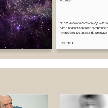
1/1/2024
No basta una comprensión objetivadora
para fundar una adecuada comprensión 
institución universitaria o de la convive
Leer más +