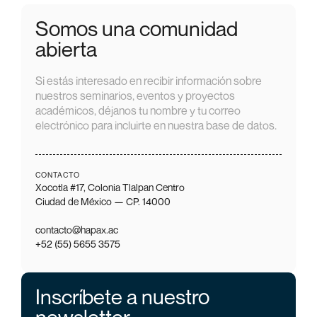
Somos una comunidad
abierta
Si estás interesado en recibir información sobre
nuestros seminarios, eventos y proyectos
académicos, déjanos tu nombre y tu correo
electrónico para incluirte en nuestra base de datos.
CONTACTO
Xocotla #17, Colonia Tlalpan Centro
Ciudad de México — CP. 14000
contacto@hapax.ac
+52 (55) 5655 3575
Inscríbete a nuestro