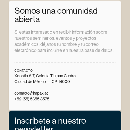
Somos una comunidad
abierta
Si estás interesado en recibir información sobre
nuestros seminarios, eventos y proyectos
académicos, déjanos tu nombre y tu correo
electrónico para incluirte en nuestra base de datos.
CONTACTO
Xocotla #17, Colonia Tlalpan Centro
Ciudad de México — CP. 14000
contacto@hapax.ac
+52 (55) 5655 3575
Inscríbete a nuestro
newsletter.