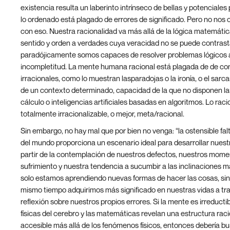
existencia resulta un laberinto intrínseco de bellas y potenciales 
lo ordenado está plagado de errores de significado. Pero no no
con eso. Nuestra racionalidad va más allá de la lógica matemáti
sentido y orden a verdades cuya veracidad no se puede contrast
paradójicamente somos capaces de resolver problemas lógicos 
incompletitud. La mente humana racional está plagada de de co
irracionales, como lo muestran lasparadojas o la ironía, o el sarc
de un contexto determinado, capacidad de la que no disponen l
cálculo o inteligencias artificiales basadas en algoritmos. Lo raci
totalmente irracionalizable, o mejor, meta/racional.
Sin embargo, no hay mal que por bien no venga: “la ostensible fal
del mundo proporciona un escenario ideal para desarrollar nuest
partir de la contemplación de nuestros defectos, nuestros mome
sufrimiento y nuestra tendencia a sucumbir a las inclinaciones m
solo estamos aprendiendo nuevas formas de hacer las cosas, sin
mismo tiempo adquirimos más significado en nuestras vidas a tra
reflexión
sobre nuestros propios errores. Si la mente es irreductib
físicas del cerebro y las matemáticas revelan una estructura ra
accesible más allá de los fenómenos físicos, entonces debería b