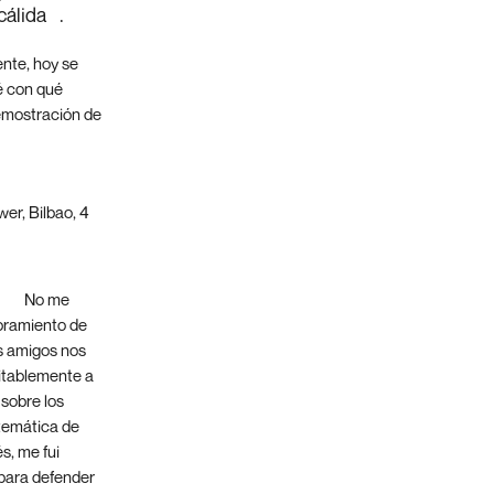
cálida
.
[3]
nte, hoy se
é con qué
emostración de
er, Bilbao, 4
13/mayor-
33/
No me
mbramiento de
os amigos nos
vitablemente a
 sobre los
temática de
s, me fui
 para defender