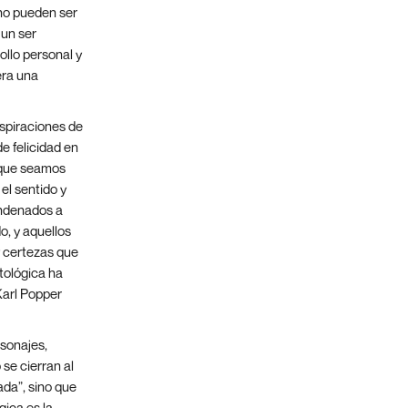
 no pueden ser
 un ser
llo personal y
era una
aspiraciones de
de felicidad en
nque seamos
el sentido y
ndenados a
o, y aquellos
y certezas que
ntológica ha
Karl Popper
sonajes,
se cierran al
ada”, sino que
gica es la