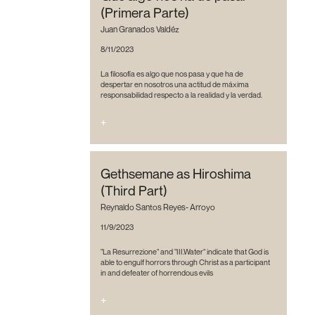
(Primera Parte)
Juan Granados Valdéz
8/11/2023
La filosofía es algo que nos pasa y que ha de
despertar en nosotros una actitud de máxima
responsabilidad respecto a la realidad y la verdad.
+
Gethsemane as Hiroshima
(Third Part)
Reynaldo Santos Reyes- Arroyo
11/9/2023
"La Resurrezione" and "III.Water" indicate that God is
able to engulf horrors through Christ as a participant
in and defeater of horrendous evils
+