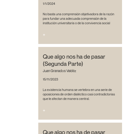
1/1/2024
No basta una comprensión objetivadora de la razón
para fundar una adecuada comprensión de la
institución universitaria o de la convivencia social
+
Que algo nos ha de pasar
(Segunda Parte)
Juan Granados Valdéz
15/11/2023
La existencia humana se vertebra en una serie de
oposiciones de orden dialéctico casi contradictorias
que le afectan de manera central.
+
Que algo nos ha de pasar