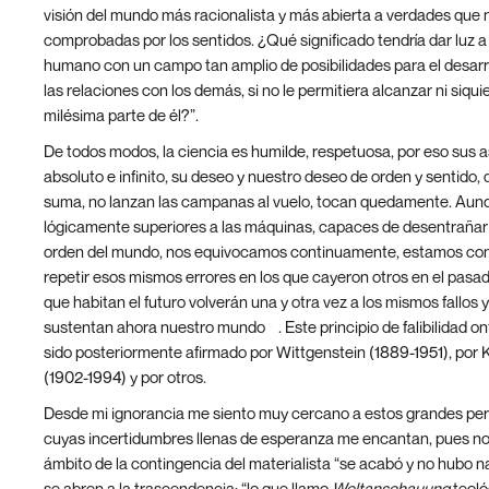
visión del mundo más racionalista y más abierta a verdades que
comprobadas por los sentidos. ¿Qué significado tendría dar luz a
humano con un campo tan amplio de posibilidades para el desarro
las relaciones con los demás, si no le permitiera alcanzar ni siqui
milésima parte de él?”.
De todos modos, la ciencia es humilde, respetuosa, por eso sus 
absoluto e infinito, su deseo y nuestro deseo de orden y sentido, 
suma, no lanzan las campanas al vuelo, tocan quedamente. Au
lógicamente superiores a las máquinas, capaces de desentrañar 
orden del mundo, nos equivocamos continuamente, estamos co
repetir esos mismos errores en los que cayeron otros en el pasad
que habitan el futuro volverán una y otra vez a los mismos fallos 
[2]
sustentan ahora nuestro mundo
. Este principio de falibilidad o
sido posteriormente afirmado por Wittgenstein (1889-1951), por 
(1902-1994) y por otros.
Desde mi ignorancia me siento muy cercano a estos grandes per
cuyas incertidumbres llenas de esperanza me encantan, pues no 
ámbito de la contingencia del materialista “se acabó y no hubo n
se abren a la trascendencia: “lo que llamo
Weltanschauung
teoló