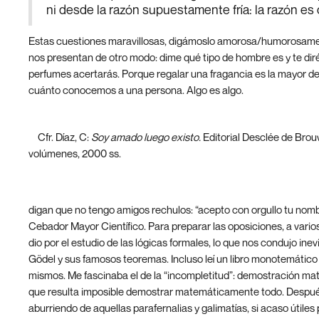
ni desde la razón supuestamente fría: la razón es 
Estas cuestiones maravillosas, digámoslo amorosa/humorosame
nos presentan de otro modo: dime qué tipo de hombre es y te dir
perfumes acertarás. Porque regalar una fragancia es la mayor d
cuánto conocemos a una persona. Algo es algo.
[1]
Cfr. Díaz, C:
Soy amado luego existo.
Editorial Desclée de Brouw
volúmenes, 2000 ss.
[2]
https://www.elconfidencial.com/alma-corazon-vida/2024-03-
genio-de-las-matematicas-del-siglo-xx-sobre-la-muerte_38053
digan que no tengo amigos rechulos: “acepto con orgullo tu no
Cebador Mayor Científico. Para preparar las oposiciones, a vari
dio por el estudio de las lógicas formales, lo que nos condujo ine
Gödel y sus famosos teoremas. Incluso leí un libro monotemático
mismos. Me fascinaba el de la “incompletitud”: demostración ma
que resulta imposible demostrar matemáticamente todo. Despué
aburriendo de aquellas parafernalias y galimatías, si acaso útiles