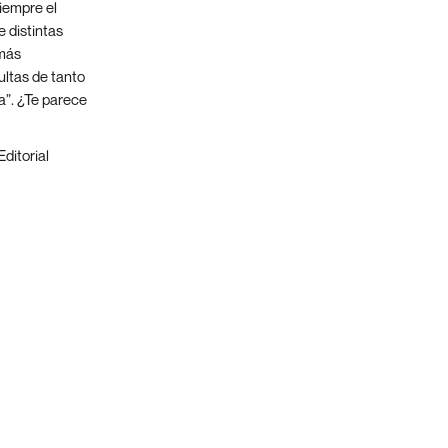
iempre el
e distintas
 más
ultas de tanto
a”. ¿Te parece
Editorial