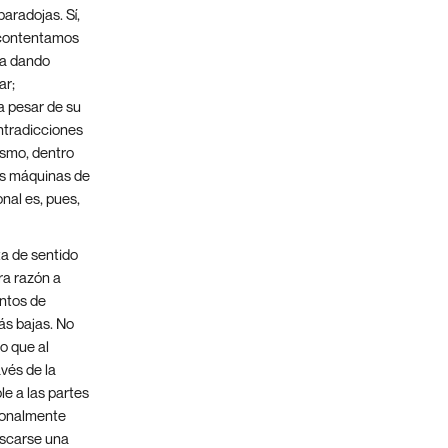
paradojas. Sí,
s contentamos
ca dando
ar;
a pesar de su
ntradicciones
asmo, dentro
as máquinas de
onal es, pues,
ta de sentido
ra razón a
ntos de
ás bajas. No
o que al
vés de la
le a las partes
cionalmente
uscarse una