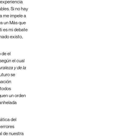
 experiencia
bles. Si no hay
ca me impele a
ya un Más que
i es mi debate
mado existo,
 de el
 según el cual
uraleza y de la
futuro se
mación
 todos
guen un orden
 anhelada
ática del
errores
al de nuestra