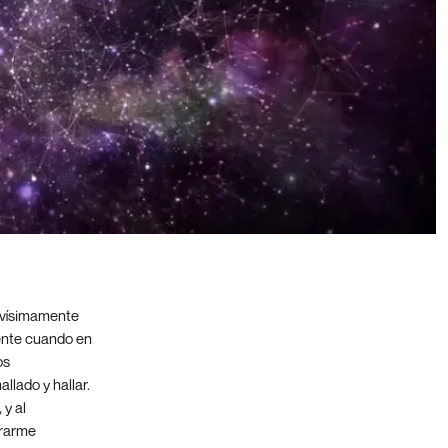
vivísimamente
ente cuando en
os
llado y hallar.
 y al
rrarme