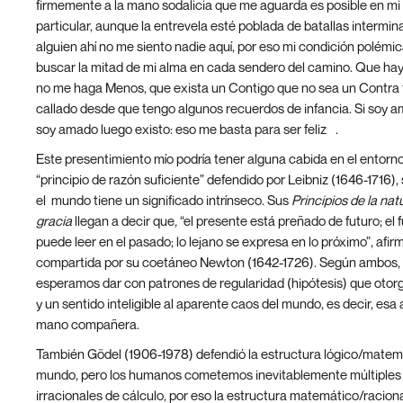
firmemente a la mano sodalicia que me aguarda es posible en mi
particular, aunque la entrevela esté poblada de batallas intermina
alguien ahí no me siento nadie aquí, por eso mi condición polémi
buscar la mitad de mi alma en cada sendero del camino. Que ha
no me haga Menos, que exista un Contigo que no sea un Contra t
callado desde que tengo algunos recuerdos de infancia. Si soy a
[1]
soy amado luego existo: eso me basta para ser feliz
.
Este presentimiento mío podría tener alguna cabida en el entorno
“principio de razón suficiente” defendido por Leibniz (1646-1716),
el mundo tiene un significado intrínseco. Sus
Principios de la nat
gracia
llegan a decir que
,
“el presente está preñado de futuro; el 
puede leer en el pasado; lo lejano se expresa en lo próximo”, afir
compartida por su coetáneo Newton (1642-1726). Según ambos,
esperamos dar con patrones de regularidad (hipótesis) que otor
y un sentido inteligible al aparente caos del mundo, es decir, esa
mano compañera.
También Gödel (1906-1978) defendió la estructura lógico/matem
mundo, pero los humanos cometemos inevitablemente múltiples 
irracionales de cálculo, por eso la estructura matemático/racion