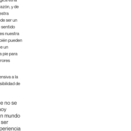
razón, y de
estra
ede ser un
e sentido
ues nuestra
mbién pueden
ce un
a pie para
rrores
nsiva a la
ibilidad de
ue no se
hoy
 un mundo
 ser
periencia