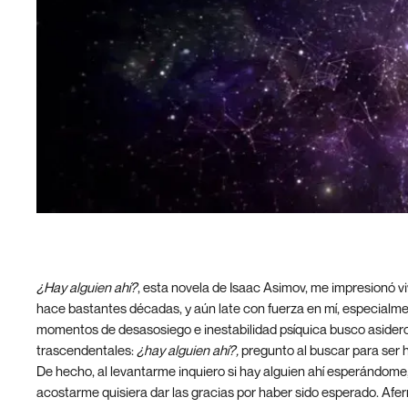
¿Hay alguien ahí?
, esta novela de Isaac Asimov, me impresionó 
hace bastantes décadas, y aún late con fuerza en mí, especialm
momentos de desasosiego e inestabilidad psíquica busco asider
trascendentales:
¿hay alguien ahí?,
pregunto al buscar para ser ha
De hecho, al levantarme inquiero si hay alguien ahí esperándome,
acostarme quisiera dar las gracias por haber sido esperado. Afe