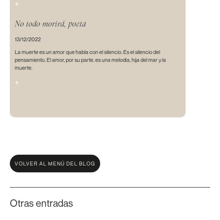
+
No todo morirá, poeta
13/12/2022
La muerte es un amor que habla con el silencio. Es el silencio del
pensamiento. El amor, por su parte, es una melodía, hija del mar y la
muerte.
+
VOLVER AL MENÚ DEL BLOG
Otras entradas