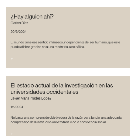
¿Hay alguien ahí?
Carlos Díaz
20/3/2024
El mundo tiene ese sentido intrínseco, independiente del ser humano, que este
puede atisbar gracias no a una razón fría, sino cálida.
+
El estado actual de la investigación en las
universidades occidentales
Javier María Prades López
1/1/2024
No basta una comprensión objetivadora de la razón para fundar una adecuada
comprensión de la institución universitaria o de la convivencia social
+