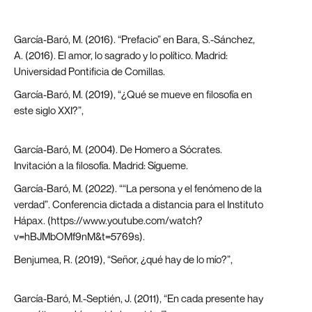
García-Baró, M. (2016). “Prefacio” en Bara, S.-Sánchez,
A. (2016). El amor, lo sagrado y lo político. Madrid:
Universidad Pontificia de Comillas.
García-Baró, M. (2019), “¿Qué se mueve en filosofía en
este siglo XXI?”,
https://theconversation.com/que-se-
mueve-en-filosofia-en-este-siglo-xxi-113308
García-Baró, M. (2004). De Homero a Sócrates.
Invitación a la filosofía. Madrid: Sígueme.
García-Baró, M. (2022). ““La persona y el fenómeno de la
verdad”. Conferencia dictada a distancia para el Instituto
Hápax. (https://www.youtube.com/watch?
v=hBJMbOMf9nM&t=5769s).
Benjumea, R. (2019), “Señor, ¿qué hay de lo mío?”,
https://alfayomega.es/senor-que-hay-de-lo-mio/
García-Baró, M.-Septién, J. (2011), “En cada presente hay