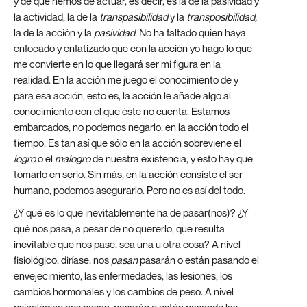
y de que hemos de actuar, es decir, es la de la pasividad y
la actividad, la de la
transpasibilidad
y la
transposibilidad,
la
de la acción y la
pasividad
. No ha faltado quien haya
enfocado y enfatizado que con la acción yo hago lo que
me convierte en lo que llegará ser mi figura en la
realidad. En la acción me juego el conocimiento de y
para esa acción, esto es, la acción le añade algo al
conocimiento con el que éste no cuenta. Estamos
embarcados, no podemos negarlo, en la acción todo el
tiempo. Es tan así que sólo en la acción sobreviene el
logro
o el
malogro
de nuestra existencia, y esto hay que
tomarlo en serio. Sin más, en la acción consiste el ser
humano, podemos asegurarlo. Pero no es así del todo.
¿Y qué es lo que inevitablemente ha de pasar(nos)? ¿Y
qué nos pasa, a pesar de no quererlo, que resulta
inevitable que nos pase, sea una u otra cosa? A nivel
fisiológico, diríase, nos
pasan
pasarán o están pasando el
envejecimiento, las enfermedades, las lesiones, los
cambios hormonales y los cambios de peso. A nivel