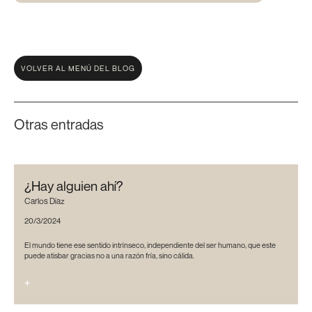
VOLVER AL MENÚ DEL BLOG
Otras entradas
¿Hay alguien ahí?
Carlos Díaz
20/3/2024
El mundo tiene ese sentido intrínseco, independiente del ser humano, que este
puede atisbar gracias no a una razón fría, sino cálida.
+