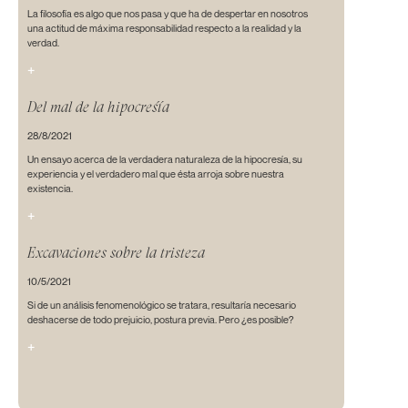
La filosofía es algo que nos pasa y que ha de despertar en nosotros
una actitud de máxima responsabilidad respecto a la realidad y la
verdad.
+
Del mal de la hipocreśía
28/8/2021
Un ensayo acerca de la verdadera naturaleza de la hipocresía, su
experiencia y el verdadero mal que ésta arroja sobre nuestra
existencia.
+
Excavaciones sobre la tristeza
10/5/2021
Si de un análisis fenomenológico se tratara, resultaría necesario
deshacerse de todo prejuicio, postura previa. Pero ¿es posible?
+