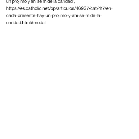
un prójimo y ahí se mide la caridad”,
https://es.catholic.net/op/articulos/46937/cat/417/en-
cada-presente-hay-un-projimo-y-ahi-se-mide-la-
caridad.html#modal