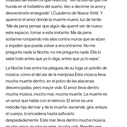
hunda en el torbellino del sueño. Ven a decirme
te amo
y
desvanécete enseguida” (
Cuaderno de Nueva York
). Y
apareció el amor donde la muerte muere, luz de tarde:
“Me da pena pensar que algún día querré ver de nuevo
este espacio, tornar a este instante. Me da pena
soñarme rompiendo mis alas contra muros que se alzan
e impiden que pueda volver a encontrarme. No me
pregunta nada la Noche, no me pregunta nada. Ella lo
sabe todo antes que yo lo diga, antes que yo lo sepa”.
La Noche trae entre los pliegues de su toga un polvillo de
música, como el del ala de la mariposa.Esta música lleva
mucha muerte dentro, en el polvo de las alacenas
desvencijadas, pero mayor vida. El amor lleva dentro
mucha música, mucho mar, mucha muerte. La muerte es
un amor que habla con el silencio. El amor es una
melodía hija del mar y de la muerte: asciende, gira, enlaza
el cuerpo, lo encadena hasta asfixiarlo
despiadadamente. Este mar lleva dentro mucha música,
mucho amor, mucha muerte, mucha vida. Bendito sea