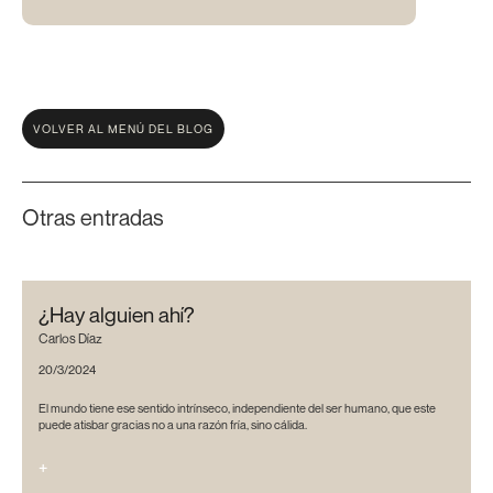
VOLVER AL MENÚ DEL BLOG
Otras entradas
¿Hay alguien ahí?
Carlos Díaz
20/3/2024
El mundo tiene ese sentido intrínseco, independiente del ser humano, que este
puede atisbar gracias no a una razón fría, sino cálida.
+