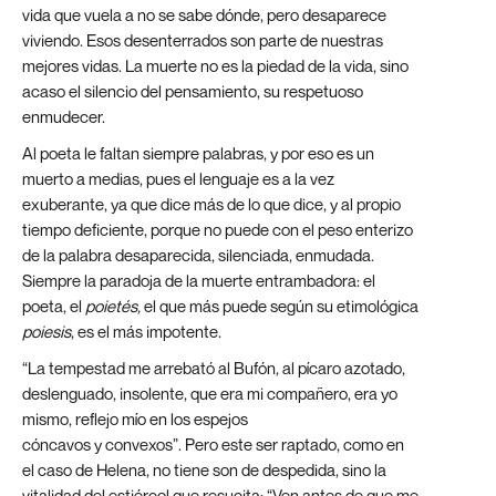
vida que vuela a no se sabe dónde, pero desaparece
viviendo. Esos desenterrados son parte de nuestras
mejores vidas. La muerte no es la piedad de la vida, sino
acaso el silencio del pensamiento, su respetuoso
enmudecer.
Al poeta le faltan siempre palabras, y por eso es un
muerto a medias, pues el lenguaje es a la vez
exuberante, ya que dice más de lo que dice, y al propio
tiempo deficiente, porque no puede con el peso enterizo
de la palabra desaparecida, silenciada, enmudada.
Siempre la paradoja de la muerte entrambadora: el
poeta, el
poietés,
el que más puede según su etimológica
poiesis
, es el más impotente.
“La tempestad me arrebató al Bufón, al pícaro azotado,
deslenguado, insolente, que era mi compañero, era yo
mismo, reflejo mío en los espejos
cóncavos y convexos”. Pero este ser raptado, como en
el caso de Helena, no tiene son de despedida, sino la
vitalidad del estiércol que resucita: “Ven antes de que me