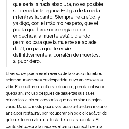
que sería la nada absoluta, no es posible
sobrenadar la laguna Estigia de la nada
m ientras la canto. Siempre he creído, y
ya digo, con el máximo respeto, que el
poeta que hace una elegía o una
endecha a la muerte está pidiendo
permiso para que la muerte se apiade
de él, no para que le envíe
definitivamente al corralón de muertos,
al pudridero.
El verso del poeta es el reverso de la oración fúnebre,
solemne, marmórea de despedida, cuyo anverso es la
vida. El sepulturero entierra el cuerpo, pero la calavera
queda ahí, incluso después de disueltas sus sales
minerales, a pie de cenotafio, que no es sino un cajón
vacío. De este modo podría yo acaso entendería mejor el
ansia por restaurar, por recuperar sin odio el cadáver de
quienes fueron vilmente fusilados en las cunetas. El
canto del poeta a la nada es el paño inconsútil de una