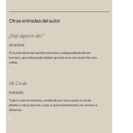
Otras entradas del autor
¿Hay alguien ahí?
20/3/2024
El mundo tiene ese sentido intrínseco, independiente del ser
humano, que este puede atisbar gracias no a una razón fría, sino
cálida.
+
Mi Credo
21/4/2022
Todo lo real me interesa, y entiendo por real cuanto no es de
plástico o de purpurina, o sea, lo que es presencial y no virtual o a
distancia.
+