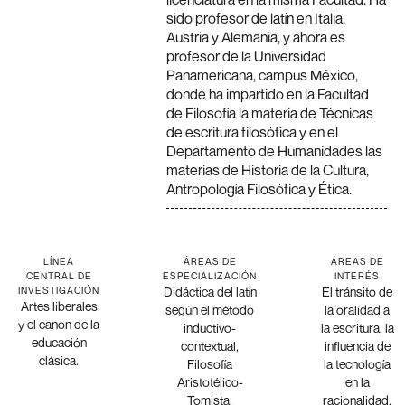
sido profesor de latín en Italia,
Austria y Alemania, y ahora es
profesor de la Universidad
Panamericana, campus México,
donde ha impartido en la Facultad
de Filosofía la materia de Técnicas
de escritura filosófica y en el
Departamento de Humanidades las
materias de Historia de la Cultura,
Antropología Filosófica y Ética.
LÍNEA
ÁREAS DE
ÁREAS DE
CENTRAL DE
ESPECIALIZACIÓN
INTERÉS
Didáctica del latín
El tránsito de
INVESTIGACIÓN
Artes liberales
según el método
la oralidad a
y el canon de la
inductivo-
la escritura, la
educación
contextual,
influencia de
clásica.
Filosofía
la tecnología
Aristotélico-
en la
Tomista,
racionalidad,