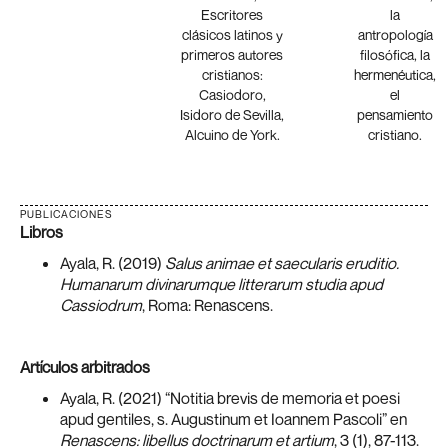
Escritores
la
clásicos latinos y
antropología
primeros autores
filosófica, la
cristianos:
hermenéutica,
Casiodoro,
el
Isidoro de Sevilla,
pensamiento
Alcuino de York.
cristiano.
PUBLICACIONES
Libros
Ayala, R. (2019)
Salus animae et saecularis eruditio.
Humanarum divinarumque litterarum studia apud
Cassiodrum
, Roma: Renascens.
Artículos arbitrados
Ayala, R. (2021) “Notitia brevis de memoria et poesi
apud gentiles, s. Augustinum et Ioannem Pascoli” en
Renascens: libellus doctrinarum et artium
, 3 (1), 87-113.