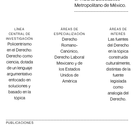
Metropolitano de México.
LÍNEA
ÁREAS DE
ÁREAS DE
CENTRAL DE
ESPECIALIZACIÓN
INTERÉS
Derecho
Las fuentes
INVESTIGACIÓN
Policentrismo
Romano-
del Derecho
en el Derecho:
Canónico,
en la tópica
Derecho como
Derecho Laboral
construida
ciencia, dotada
Mexicano y de
culturalmente,
de un lenguaje
los Estados
distintas de la
argumentativo
Unidos de
fuente
enfocado en
América
legislada
soluciones y
como
basado en la
analogía del
tópica
Derecho.
PUBLICACIONES