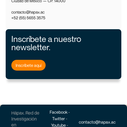
Ciudad de México — CP. 14000
contacto@hapax.ac
+52 (55) 5655 3575
Inscríbete a nuestro
newsletter.
Inscríbete aquí
-
Facebook
Hápax. Red de
-
Investigación
Twitter
contacto@hapax.ac
en
-
Youtube