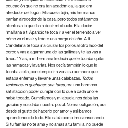
educación que no era tan académica, la que era
alrededor del fogón. Mi abuela tejía, mis hermanos
barrían alrededor de la casa, pero todos estábamos
atentos a lo que iba a decir mi abuela. Ella decía:
“mañana a ti Aparicio te toca ir a ver el terrenito a ver
cómo va el maíz y tráete una carga de leña. A ti
Candelaria te toca ir a cruzar los pollos al otro lado del
cerco y vas a agarrar una de las gallinas y te las vas a
traer…” Y así, a mi hermana le decía que le tocaba quitar
las hamacas y lavarlas. Nos decía también lo que le
tocaba a ella, por ejemplo ir a ver a su comadre que
estaba enferma y llevarle unas calabazas.
Todos
teníamos un quehacer, una tarea
, era una hermosa
satisfacción poder cumplir con lo que a cada uno le
había tocado. Cumplíamos y mi abuela nos daba las
gracias y nos daba nuestro pozol. No era obligación, era
desde el gusto de hacerlo por amor y así íbamos
aprendiendo de todo. Ella sabía cómo irnos enseñando.
Si tu familia no te ama y no amas a tu familia, no puede