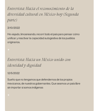
Entrevista: Hacia el reconocimiento de la
diversidad cultural en México hoy (Segunda
parte)
3/10/2022
He viajado, limosneando; recorrí todo el país para pensar cómo
unificar y reactivar la capacidad autogestiva de los pueblos
originarios.
+
Entrevista: Hacia un México unido con
identidad y dignidad
12/5/2022
Sueño que no tengamos que defendernos de los propios
mexicanos, de nuestros gobernantes. Que seamos un país libre
sin importar si somos indígenas
+