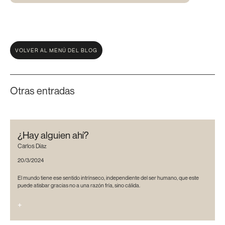
VOLVER AL MENÚ DEL BLOG
Otras entradas
¿Hay alguien ahí?
Carlos Díaz
20/3/2024
El mundo tiene ese sentido intrínseco, independiente del ser humano, que este
puede atisbar gracias no a una razón fría, sino cálida.
+