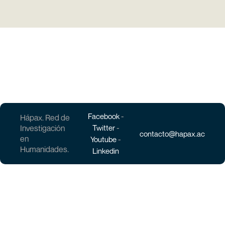
-
Facebook
Hápax. Red de
-
Investigación
Twitter
contacto@hapax.ac
en
-
Youtube
Humanidades.
Linkedin