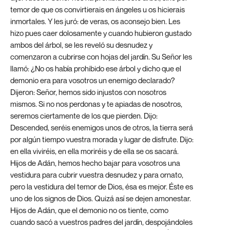
temor de que os convirtierais en ángeles u os hicierais
inmortales. Y les juró: de veras, os aconsejo bien. Les
hizo pues caer dolosamente y cuando hubieron gustado
ambos del árbol, se les reveló su desnudez y
comenzaron a cubrirse con hojas del jardín. Su Señor les
llamó: ¿No os había prohibido ese árbol y dicho que el
demonio era para vosotros un enemigo declarado?
Dijeron: Señor, hemos sido injustos con nosotros
mismos. Si no nos perdonas y te apiadas de nosotros,
seremos ciertamente de los que pierden. Dijo:
Descended, seréis enemigos unos de otros, la tierra será
por algún tiempo vuestra morada y lugar de disfrute. Dijo:
en ella viviréis, en ella moriréis y de ella se os sacará.
Hijos de Adán, hemos hecho bajar para vosotros una
vestidura para cubrir vuestra desnudez y para ornato,
pero la vestidura del temor de Dios, ésa es mejor. Éste es
uno de los signos de Dios. Quizá así se dejen amonestar.
Hijos de Adán, que el demonio no os tiente, como
cuando sacó a vuestros padres del jardín, despojándoles