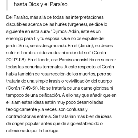
hasta Dios y el Paraíso.
Del Paraíso, más allá de todas las interpretaciones
discutibles acerca de las huríes (vírgenes), se dice lo
siguiente en esta sura: “Dijimos: Adán, éste es un
enemigo para ti y tu esposa. Que no os expulse del
jardín. Si no, serás desgraciado. En él (Jardín), no debes
sufrir ni hambre ni desnudez ni ardor del sol” (Corán
20,117-118). En el fondo, ese Paraíso consistiría en superar
todas las penurias terrenales. A este respecto, el Corán
habla también de resurrección de los muertos, pero se
trataría de una simple krasis o revivificación del cuerpo
(Corán 17,49-51). No se trataría de una carne gloriosa ni
tampoco de una deificación. A ello hay que añadir que en
el islam estas ideas están muy poco desarrolladas
teológicamente y, a veces, son confusas y
contradictorias entre sí. Se tratarían más bien de ideas
de origen popular antes que de algo establecido o
reflexionado por la teología.