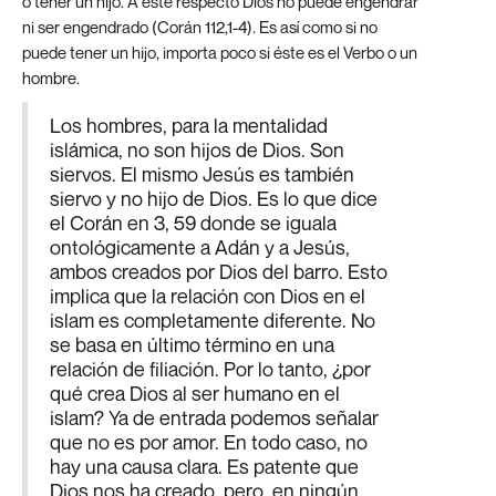
o tener un hijo. A este respecto Dios no puede engendrar
ni ser engendrado (Corán 112,1-4). Es así como si no
puede tener un hijo, importa poco si éste es el Verbo o un
hombre.
Los hombres, para la mentalidad
islámica, no son hijos de Dios. Son
siervos. El mismo Jesús es también
siervo y no hijo de Dios. Es lo que dice
el Corán en 3, 59 donde se iguala
ontológicamente a Adán y a Jesús,
ambos creados por Dios del barro. Esto
implica que la relación con Dios en el
islam es completamente diferente. No
se basa en último término en una
relación de filiación. Por lo tanto, ¿por
qué crea Dios al ser humano en el
islam? Ya de entrada podemos señalar
que no es por amor. En todo caso, no
hay una causa clara. Es patente que
Dios nos ha creado, pero, en ningún