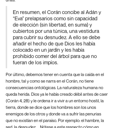
En resumen, el Corán concibe al Adán y
“Eva” prelapsarios como sin capacidad
de elección (sin libertad, en suma) y
cubiertos por una túnica, una vestidura
para cubrir su desnudez. A ello se debe
añadir el hecho de que Dios les había
colocado en un jardín y les había
prohibido comer del árbol para que no
fueran de los impíos.
Por último, debemos tener en cuenta que la caída en el
hombre, tal y como se narra en el Corán, no tiene
consecuencias ontológicas. La naturaleza humana no
queda herida. Dios ya le había creado débil antes de caer
(Corán 4, 28) y le ordena ir a vivir a un entorno hostil, la
tierra, donde se dice que los hombres son los unos
enemigos de los otros y donde va a sufrir las penurias
que no existían en el paraíso. Por ejemplo: el hambre, la
sed, la desnudez,... Nótese a este respecto cómo en