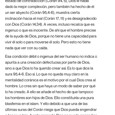
estado de contradicción (Corán 94, 5), Dios le había
dado la mejor complexión, pero también ha hecho de él
un ser abyecto (Corán 95,4-6), muestra cierta
inclinación hacia el mal (Corán 17, 11) y es desagradecido
con Dios (Corán 14,34). A veces, incluso recalca que es
ingenuo o que es inocente. De ahí que el hombre precise
de la ayuda de Dios, porque no tiene una capacidad para
vivir él solo o para moverse él solo. Pero esto no tiene
nada que ver con su caída.
Esa condición débil o ingenua del ser humano no indica o
apunta a una creación defectuosa por parte de Dios,
sino a que Dios lo ha querido crear así. Es lo que dice la
sura 95,4-6. Eso sí. Lo que no queda muy claro en la
mentalidad coránica es el motivo por el cual Dios crea al
hombre. Lo crea sin que haya un modo de saber por qué
lo ha creado. A ello se añade el hecho de que tampoco
los hombres son hijos de Dios. Ello constituiría una pura
blasfemia en el islam. Y ello debido a que una de las
últimas suras del Corán niega que Dios pueda engendrar