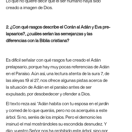
Lo que no quiere decir que el ser humano haya sido
creado a imagen de Dios.
2. ¿Con qué rasgos describe el Corán al Adán y Eva pre-
lapsarios?, ¿cuáles serían las semejanzas y las
diferencias con la Biblia cristiana?
Es difícil señalar con qué rasgos fue creado el Adán
prelapsario, porque hay muy pocas referencias de Adán
en el Paraíso. Aún así, una lectura atenta de la sura 7, de
las aleyas 19 al 27, nos ofrece algunas pistas acerca de
la situación de Adán en el paraíso antes de ser
expulsado, por desobedecer y ofender a Dios.
El texto reza así: “Adán habita con tu esposa en el jardín
y comed de lo que queráis, pero no os acerquéis a este
árbol. Si no, seréis de los impíos. Pero el demonio les
insinuó el mal mostrándoles su escondida desnudez. Y
dijo: vuestro Señor nos ha prohibido este árbol, sino por