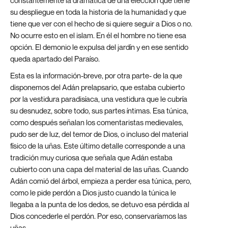
constantemente la dramática de una elección que tiene
su despliegue en toda la historia de la humanidad y que
tiene que ver con el hecho de si quiere seguir a Dios o no.
No ocurre esto en el islam. En él el hombre no tiene esa
opción. El demonio le expulsa del jardín y en ese sentido
queda apartado del Paraíso.
Esta es la información-breve, por otra parte- de la que
disponemos del Adán prelapsario, que estaba cubierto
por la vestidura paradisíaca, una vestidura que le cubría
su desnudez, sobre todo, sus partes íntimas. Esa túnica,
como después señalan los comentaristas medievales,
pudo ser de luz, del temor de Dios, o incluso del material
físico de la uñas. Este último detalle corresponde a una
tradición muy curiosa que señala que Adán estaba
cubierto con una capa del material de las uñas. Cuando
Adán comió del árbol, empieza a perder esa túnica, pero,
como le pide perdón a Dios justo cuando la túnica le
llegaba a la punta de los dedos, se detuvo esa pérdida al
Dios concederle el perdón. Por eso, conservaríamos las
uñas.