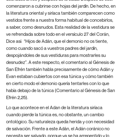
comenzaron a cubrirse con hojas del jardín. De hecho, en
la literatura oriental y siríaca también comparecen como
vestidos frente a nuestra forma habitual de concebirlos,
a saber, como desnudos. Esta realidad de la vestidura se
ve refrendada sobre todo en el versículo 27 del Corán,
Dice así: “Hijos de Adán, que el demonio no os tiente,
como cuando sacó a vuestros padres del jardín,
despojándoles de sus vestiduras para mostrarles su
desnudez”. A este respecto, el comentario al Génesis de
San Efrén también habla precisamente de cómo Adán y
Evan estaban cubiertos con esa túnica y cómo también
en cierto modo el demonio quería tentarles con lo que
había debajo de la túnica (Comentario al Génesis de San
Efrén 2,25).
Lo que acontece en el Adan de la literatura siríaca
cuando pierde la túnica es, no obstante, un cambio
ontológico. Su naturaleza queda herida y con necesidad
de salvación. Frente a este Adán, el Adán coránico no
necesita ser salvado, porque ya se ha arrepentido y lo